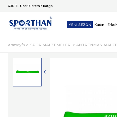
600 TL Üzeri Ücretsiz Kargo
YENİ SEZON
Kadın
Erke
Anasayfa
SPOR MALZEMELERİ
ANTRENMAN MALZE
2. Üründe Ek %5 İndirim
Aynı Gün K