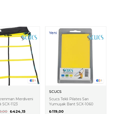
Yeni
Ürün
1
1
SCUCS
trenman Merdiveni
Scucs Tekli Pilates Sarı
ı SCX-1123
Yumuşak Bant SCX-1060
9,00
₺424,15
₺119,00