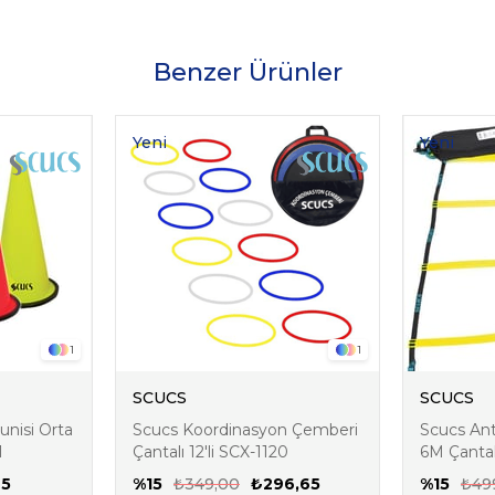
Benzer Ürünler
Yeni
Yeni
Ürün
Ürün
1
1
SCUCS
SCUCS
nisi Orta
Scucs Koordinasyon Çemberi
Scucs An
1
Çantalı 12'li SCX-1120
6M Çantal
65
%15
₺349,00
₺296,65
%15
₺49