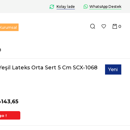
Kolay İade
WhatsApp Destek
0
Kurumsal
8
eşil Lateks Orta Sert 5 Cm SCX-1068
Yeni
Ürün
₺143,65
go !
2. Üründe Ek %5 İndirim
Aynı Gün Kargo 