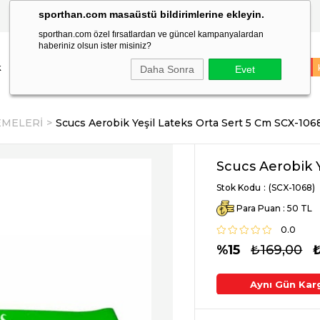
sporthan.com masaüstü bildirimlerine ekleyin.
TÜM SİPARİŞLER AYNI GÜN KARGODA!
sporthan.com özel fırsatlardan ve güncel kampanyalardan
haberiniz olsun ister misiniz?
k
Çocuk
Markalar
Spor Malzemeleri
Takım Sporları
İNDİRİM
Daha Sonra
Evet
MELERİ
Scucs Aerobik Yeşil Lateks Orta Sert 5 Cm SCX-106
Scucs Aerobik Y
Stok Kodu
(SCX-1068)
Para Puan
:
50
0.0
15
₺169,00
argo !
2. Üründe Ek %5 İndirim
Aynı Gün Kar