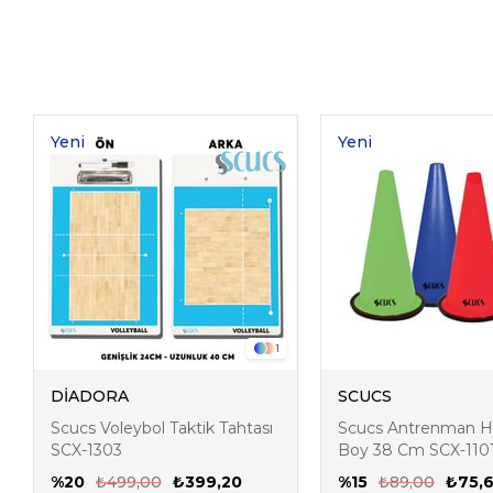
Yeni
Yeni
Ürün
Ürün
1
DİADORA
SCUCS
Scucs Voleybol Taktik Tahtası
Scucs Antrenman Hu
SCX-1303
Boy 38 Cm SCX-110
%20
₺499,00
₺399,20
%15
₺89,00
₺75,