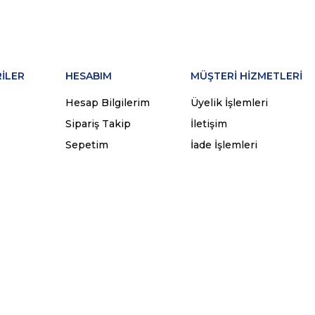
İLER
HESABIM
MÜŞTERİ HİZMETLERİ
Hesap Bilgilerim
Üyelik İşlemleri
Sipariş Takip
İletişim
Sepetim
İade İşlemleri
ünleri
Favorilerim
Sipariş İşlemleri