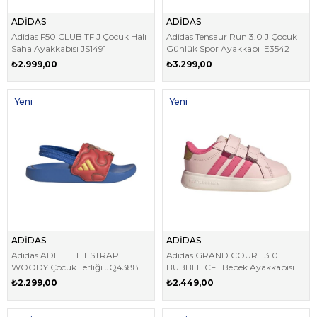
ADİDAS
ADİDAS
Adidas F50 CLUB TF J Çocuk Halı
Adidas Tensaur Run 3.0 J Çocuk
Saha Ayakkabısı JS1491
Günlük Spor Ayakkabı IE3542
₺2.999,00
₺3.299,00
Yeni
Yeni
Ürün
Ürün
ADİDAS
ADİDAS
Adidas ADILETTE ESTRAP
Adidas GRAND COURT 3.0
WOODY Çocuk Terliği JQ4388
BUBBLE CF I Bebek Ayakkabısı
KI3238
₺2.299,00
₺2.449,00