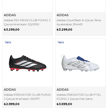
ADİDAS
ADİDAS
Adidas F50 MESSI CLUB FG/MG J
Adidas Courtflash K Çocuk Tenis
Çocuk Krampon JQ0950
Ayakkabısı JR4451
₺3.299,00
₺3.299,00
Yeni
Yeni
Ürün
Ürün
ADİDAS
ADİDAS
Adidas PREDATOR CLUB FG/MG
Adidas PREDATOR CLUB FT EL
J Çocuk Krampon JS0371
FG/MG J Çocuk Halı Saha
Kramponu JQ0709
₺2.999,00
₺3.599,00