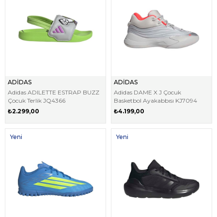
ADİDAS
ADİDAS
Adidas ADILETTE ESTRAP BUZZ
Adidas DAME X J Çocuk
Çocuk Terlik JQ4366
Basketbol Ayakabbısı KJ7094
₺2.299,00
₺4.199,00
Yeni
Yeni
Ürün
Ürün