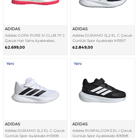
ADİDAS
ADİDAS
Adidas COPA PURE IV CLUB TF J
Adidas DURAMO SL2 EL C Çocuk
Çocuk Halı Saha Ayakkabısı
Günlük Spor Ayakkabı IH3597
JR6194
₺2.699,00
₺2.849,00
Yeni
Yeni
Ürün
Ürün
ADİDAS
ADİDAS
Adidas DURAMO SL2 EL C Çocuk
Adidas RUNFALCON 5 EL I Çocuk
Günlük Spor Ayakkabı IH3598
Günlük Spor Ayakkkabı IE8598