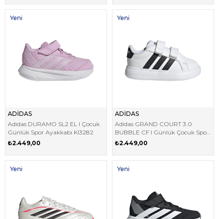
Yeni
Yeni
Ürün
Ürün
ADİDAS
ADİDAS
Adidas DURAMO SL2 EL I Çocuk
Adidas GRAND COURT 3.0
Günlük Spor Ayakkabı KI3282
BUBBLE CF I Günlük Çocuk Spor
Ayakkabı JS4906
₺2.449,00
₺2.449,00
Yeni
Yeni
Ürün
Ürün