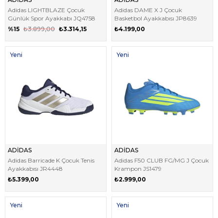
Adidas LIGHTBLAZE Çocuk
Adidas DAME X J Çocuk
Günlük Spor Ayakkabı JQ4758
Basketbol Ayakkabısı JP8639
%15
₺3.899,00
₺3.314,15
₺4.199,00
Yeni
Yeni
Ürün
Ürün
ADİDAS
ADİDAS
Adidas Barricade K Çocuk Tenis
Adidas F50 CLUB FG/MG J Çocuk
Ayakkabısı JR4448
Krampon JS1479
₺5.399,00
₺2.999,00
Yeni
Yeni
Ürün
Ürün