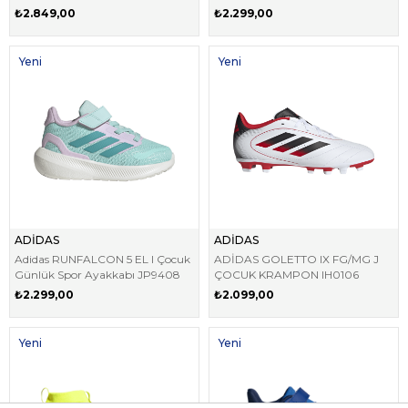
₺2.849,00
₺2.299,00
Yeni
Yeni
Ürün
Ürün
ADİDAS
ADİDAS
Adidas RUNFALCON 5 EL I Çocuk
ADİDAS GOLETTO IX FG/MG J
Günlük Spor Ayakkabı JP9408
ÇOCUK KRAMPON IH0106
₺2.299,00
₺2.099,00
Yeni
Yeni
Ürün
Ürün