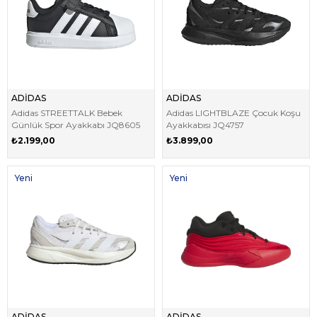
ADİDAS
ADİDAS
Adidas STREETTALK Bebek
Adidas LIGHTBLAZE Çocuk Koşu
Günlük Spor Ayakkabı JQ8605
Ayakkabısı JQ4757
₺2.199,00
₺3.899,00
Yeni
Yeni
Ürün
Ürün
ADİDAS
ADİDAS