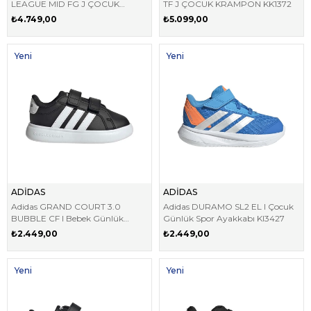
LEAGUE MID FG J ÇOCUK
TF J ÇOCUK KRAMPON KK1372
KRAMPON KK1316
₺4.749,00
₺5.099,00
Yeni
Yeni
Ürün
Ürün
ADİDAS
ADİDAS
Adidas GRAND COURT 3.0
Adidas DURAMO SL2 EL I Çocuk
BUBBLE CF I Bebek Günlük
Günlük Spor Ayakkabı KI3427
Ayakkabı KI3234
₺2.449,00
₺2.449,00
Yeni
Yeni
Ürün
Ürün