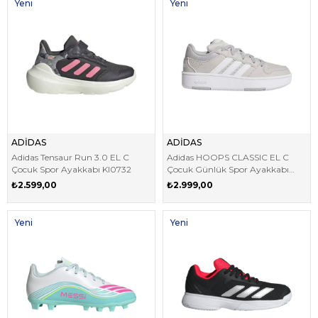
Yeni
Yeni
Ürün
Ürün
ADİDAS
ADİDAS
Adidas Tensaur Run 3.0 EL C
Adidas HOOPS CLASSIC EL C
Çocuk Spor Ayakkabı KI0732
Çocuk Günlük Spor Ayakkabı
KJ6035
₺2.599,00
₺2.999,00
Yeni
Yeni
Ürün
Ürün