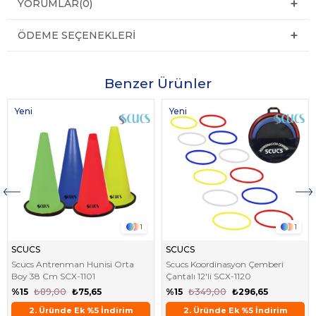
YORUMLAR
(0)
ÖDEME SEÇENEKLERI
Benzer Ürünler
Yeni
Yeni
Ürün
Ürün
1
1
SCUCS
SCUCS
Scucs Antrenman Hunisi Orta
Scucs Koordinasyon Çemberi
Boy 38 Cm SCX-1101
Çantalı 12'li SCX-1120
%15
₺89,00
₺75,65
%15
₺349,00
₺296,65
rim
2. Üründe Ek %5 İndirim
2. Üründe Ek %5 İndirim
Aynı Gün Kargo !
2. Üründe Ek %5 İndirim
Aynı Gün Kargo !
2. Üründe Ek %5 İndiri
Aynı Gün Kargo !
2.