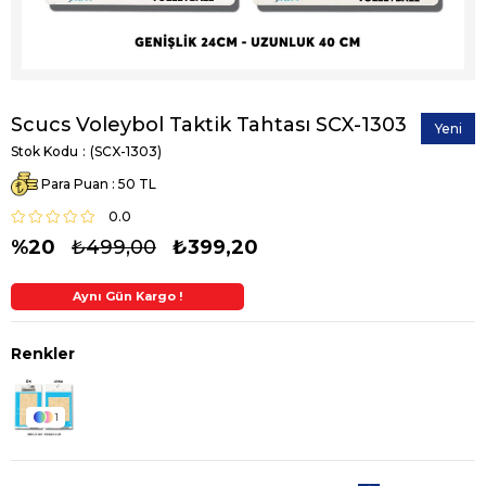
Scucs Voleybol Taktik Tahtası SCX-1303
Yeni
Stok Kodu
(SCX-1303)
Ürün
Para Puan
:
50
0.0
20
₺499,00
₺399,20
Aynı Gün Kargo !
2. Üründe Ek %5 İndirim
1