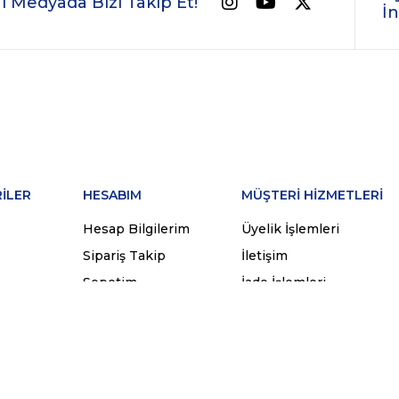
l Medyada Bizi Takip Et!
İn
İLER
HESABIM
MÜŞTERİ HİZMETLERİ
Hesap Bilgilerim
Üyelik İşlemleri
Sipariş Takip
İletişim
Sepetim
İade İşlemleri
ünleri
Favorilerim
Sipariş İşlemleri