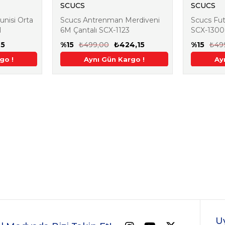
SCUCS
SCUCS
nisi Orta
Scucs Antrenman Merdiveni
Scucs Fut
1
6M Çantalı SCX-1123
SCX-1300
65
%15
₺499,00
₺424,15
%15
₺49
m
go !
 Ek %5 İndirim
Aynı Gün Kargo !
2. Üründe Ek %5 İndirim
Aynı Gün Kargo !
2. Üründe Ek %5 İndirim
Aynı Gün Kargo !
2. Üründe Ek %5 İndirim
Aynı Gün Kargo !
2. Üründe Ek %5 İndiri
Aynı Gün Kargo
2. Üründe Ek
Ay
U