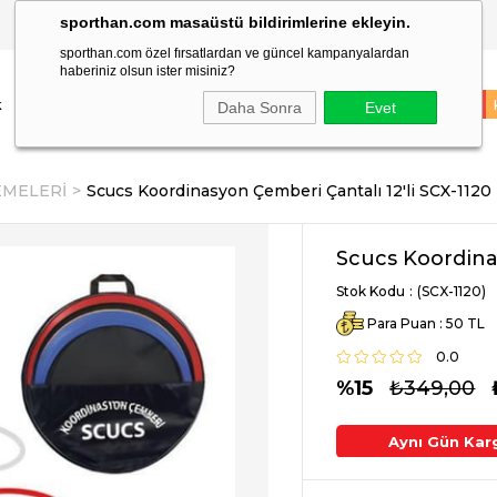
sporthan.com masaüstü bildirimlerine ekleyin.
TÜM SİPARİŞLER AYNI GÜN KARGODA!
sporthan.com özel fırsatlardan ve güncel kampanyalardan
haberiniz olsun ister misiniz?
k
Çocuk
Markalar
Spor Malzemeleri
Takım Sporları
İNDİRİM
Daha Sonra
Evet
MELERİ
Scucs Koordinasyon Çemberi Çantalı 12'li SCX-1120
Scucs Koordinas
Stok Kodu
(SCX-1120)
Para Puan
:
50
0.0
15
₺349,00
argo !
2. Üründe Ek %5 İndirim
Aynı Gün Kar