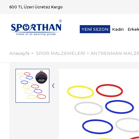
600 TL Üzeri Ücretsiz Kargo
YENİ SEZON
Kadın
Erke
Anasayfa
SPOR MALZEMELERİ
ANTRENMAN MALZE
2. Üründe Ek %5 İndirim
Aynı Gün K