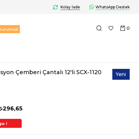
Kolay İade
WhatsApp Destek
0
Kurumsal
yon Çemberi Çantalı 12'li SCX-1120
Yeni
Ürün
₺296,65
go !
2. Üründe Ek %5 İndirim
Aynı Gün Kargo 