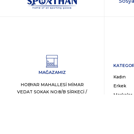
Sosya
KATEGOR
MAĞAZAMIZ
Kadın
HOBYAR MAHALLESİ MİMAR
Erkek
VEDAT SOKAK NO:8/B SİRKECİ /
Markalar
FATİH / İSTANBUL
Fırsat Ür
WhatsApp Destek