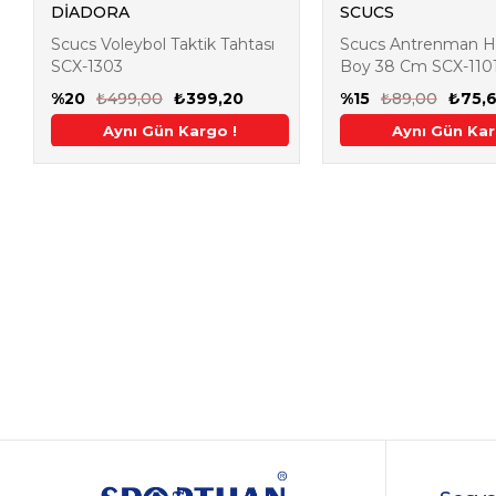
DİADORA
SCUCS
Scucs Voleybol Taktik Tahtası
Scucs Antrenman Hu
SCX-1303
Boy 38 Cm SCX-110
%20
₺499,00
₺399,20
%15
₺89,00
₺75,
irim
argo !
de Ek %5 İndirim
Aynı Gün Kargo !
2. Üründe Ek %5 İndirim
Aynı Gün Kargo !
2. Üründe Ek %5 İndirim
2. Üründe Ek %5 İndiri
Aynı Gün Kar
2. Üründe