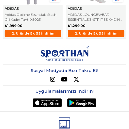
ADİDAS
ADİDAS
Adidas Optime Essentials Stash
ADİDAS LOUNGEWEAR
Gri Kadın Tayt IX5023
ESSENTİALS 3-STRİPES KADIN
SİYAH TAYT GL0723
₺1.999,00
₺1.299,00
rim
2. Üründe Ek %5 İndirim
2. Üründe Ek %5 İndirim
Aynı Gün Kargo !
2. Üründe Ek %5 İndirim
Aynı Gün Kargo !
2. Üründe Ek %5 İndiri
Aynı Gün Kargo !
2.
Sosyal Medyada Bizi Takip Et!
Uygulamalarımızı İndirin!