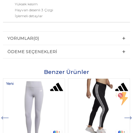
Yüksek kesim
Hayvan desenli 3 Çizgi
İşlemeli detaylar
YORUMLAR
(0)
ÖDEME SEÇENEKLERI
Benzer Ürünler
Yeni
Ürün
1
1