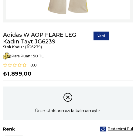
Adidas W AOP FLARE LEG
Yeni
Kadın Tayt JG6239
Ürün
Stok Kodu
(JG6239)
Para Puan
:
50
0.0
₺1.899,00
Ürün stoklarımızda kalmamıştır.
Renk
Bedenimi Bul