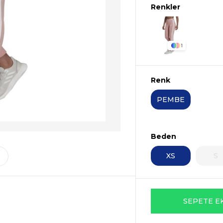
1
Renk
PEMBE
Beden
XS
S