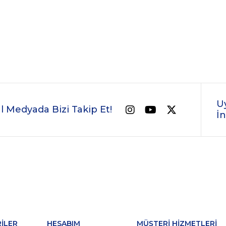
U
l Medyada Bizi Takip Et!
İn
İLER
HESABIM
MÜŞTERİ HİZMETLERİ