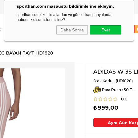
sporthan.com masaüstü bildirimlerine ekleyin.
TÜM SİPARİŞLER AYNI GÜN KARGODA!
sporthan.com özel fırsatlardan ve güncel kampanyalardan
haberiniz olsun ister misiniz?
k
Çocuk
Markalar
Spor Malzemeleri
Takım Sporları
İNDİRİM
Daha Sonra
Evet
EG BAYAN TAYT HD1828
ADİDAS W 3S L
Stok Kodu
(HD1828)
Para Puan
:
50
0.0
₺999,00
argo !
2. Üründe Ek %5 İndirim
Aynı Gün Kar