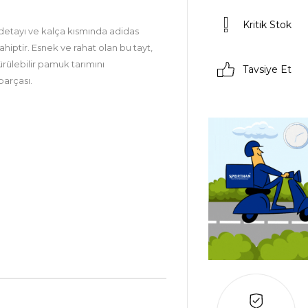
Kritik Stok
t detayı ve kalça kısmında adidas
hiptir. Esnek ve rahat olan bu tayt,
ülebilir pamuk tarımını
Tavsiye Et
parçası.