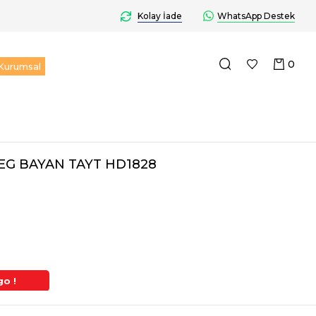
Kolay İade
WhatsApp Destek
0
Kurumsal
EG BAYAN TAYT HD1828
go !
2. Üründe Ek %5 İndirim
Aynı Gün Kargo 