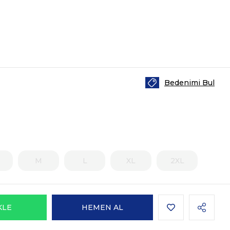
Bedenimi Bul
M
L
XL
2XL