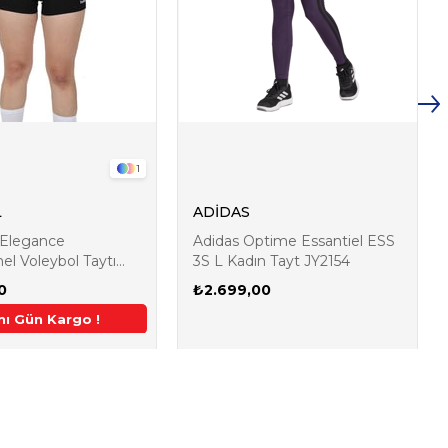
1
L
ADİDAS
Elegance
Adidas Optime Essantiel ESS
el Voleybol Taytı
3S L Kadın Tayt JY2154
2001
0
₺2.699,00
 !
 %5 İndirim
nı Gün Kargo !
Aynı Gün Kargo !
2. Üründe Ek %5 İndirim
Aynı 