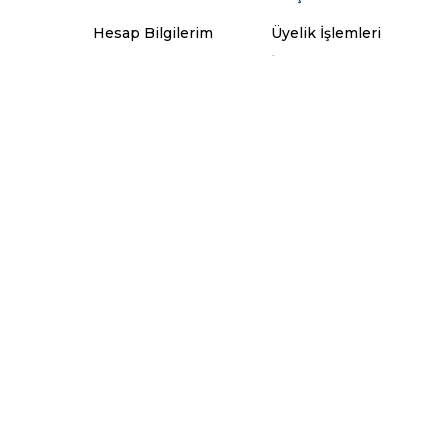
Hesap Bilgilerim
Üyelik İşlemleri
Sipariş Takip
İletişim
Sepetim
İade İşlemleri
ünleri
Favorilerim
Sipariş İşlemleri
© 2022
sporthan.com
- Tüm hakları saklıdır.