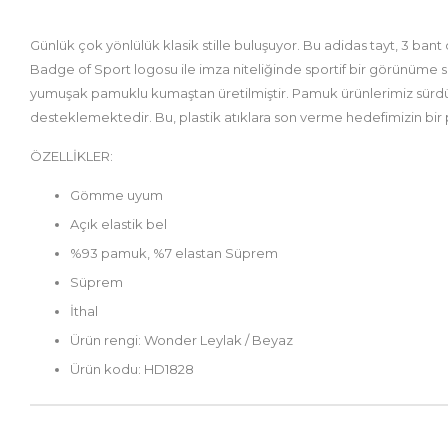
Günlük çok yönlülük klasik stille buluşuyor. Bu adidas tayt, 3 ban
Badge of Sport logosu ile imza niteliğinde sportif bir görünüme sa
yumuşak pamuklu kumaştan üretilmiştir. Pamuk ürünlerimiz sürdür
desteklemektedir. Bu, plastik atıklara son verme hedefimizin bir 
ÖZELLİKLER:
Gömme uyum
Açık elastik bel
%93 pamuk, %7 elastan Süprem
Süprem
İthal
Ürün rengi: Wonder Leylak / Beyaz
Ürün kodu: HD1828