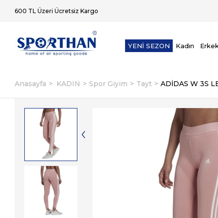
600 TL Üzeri Ücretsiz Kargo
YENİ SEZON
Kadın
Erke
Anasayfa
KADIN
Spor Giyim
Tayt
ADİDAS W 3S L
2. Üründe Ek %5 İndirim
Aynı Gün K