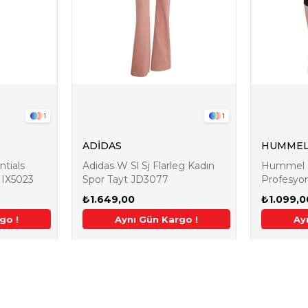
1
1
ADİDAS
HUMME
tials
Adidas W Sl Sj Flarleg Kadın
Hummel 
 IX5023
Spor Tayt JD3077
Profesyon
1010411-
₺1.649,00
₺1.099,0
m
go !
 Ek %5 İndirim
Aynı Gün Kargo !
Aynı Gün Kargo !
2. Üründe Ek %5 İndirim
Aynı Gün Kargo !
2. Üründe Ek %5 İndirim
Aynı Gün Kargo
2. Üründe Ek
Ay