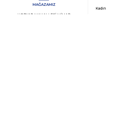
MAĞAZAMIZ
Kadın
HOBYAR MAHALLESİ MİMAR
Erkek
VEDAT SOKAK NO:8/B SİRKECİ /
Markalar
FATİH / İSTANBUL
Fırsat Ür
WhatsApp Destek