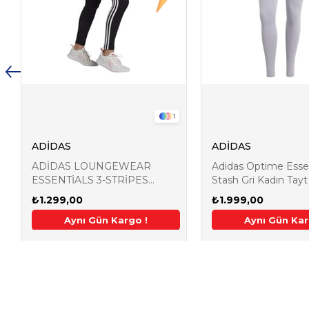
1
ADİDAS
ADİDAS
ADİDAS LOUNGEWEAR
Adidas Optime Essen
ESSENTİALS 3-STRİPES
Stash Gri Kadın Tayt
KADIN SİYAH TAYT GL0723
₺1.299,00
₺1.999,00
irim
argo !
de Ek %5 İndirim
Aynı Gün Kargo !
2. Üründe Ek %5 İndirim
Aynı Gün Kargo !
2. Üründe Ek %5 İndirim
2. Üründe Ek %5 İndiri
Aynı Gün Kar
2. Üründe