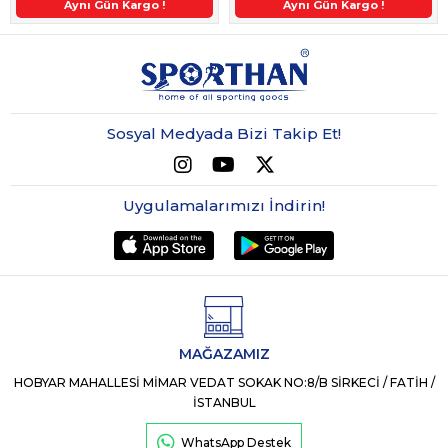
ndirim
2. Üründe Ek %5 İndirim
Aynı Gün Kargo !
2. Üründe Ek %5 İndirim
Aynı Gün Kargo !
2. Üründe Ek %5 İndirim
2. Üründe Ek %5 İndirim
Aynı Gün Kargo !
2. Üründe Ek %5 İnd
Aynı Gün Kargo !
Sosyal Medyada Bizi Takip Et!
Uygulamalarımızı İndirin!
MAĞAZAMIZ
HOBYAR MAHALLESİ MİMAR VEDAT SOKAK NO:8/B SİRKECİ / FATİH /
İSTANBUL
WhatsApp Destek