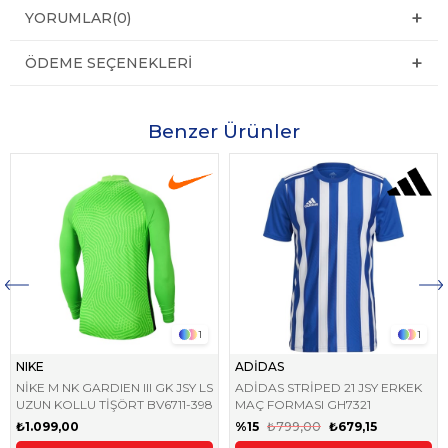
YORUMLAR
(0)
ÖDEME SEÇENEKLERI
Benzer Ürünler
1
1
NIKE
ADİDAS
NİKE M NK GARDIEN III GK JSY LS
ADİDAS STRİPED 21 JSY ERKEK
UZUN KOLLU TİŞÖRT BV6711-398
MAÇ FORMASI GH7321
₺1.099,00
%15
₺799,00
₺679,15