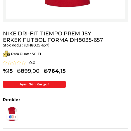
NİKE DRİ-FİT TİEMPO PREM JSY
ERKEK FUTBOL FORMA DH8035-657
Stok Kodu
(DH8035-657)
Para Puan
:
50
0.0
15
₺899,00
₺764,15
Aynı Gün Kargo !
2. Üründe Ek %5 İndirim
1