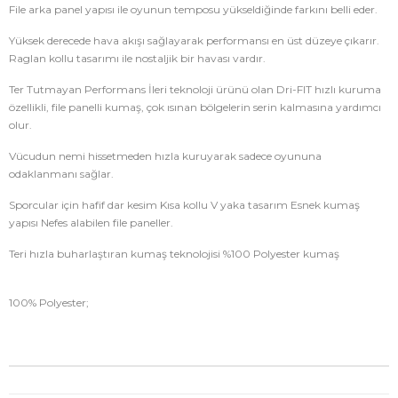
File arka panel yapısı ile oyunun temposu yükseldiğinde farkını belli eder.
Yüksek derecede hava akışı sağlayarak performansı en üst düzeye çıkarır.
Raglan kollu tasarımı ile nostaljik bir havası vardır.
Ter Tutmayan Performans İleri teknoloji ürünü olan Dri-FIT hızlı kuruma
özellikli, file panelli kumaş, çok ısınan bölgelerin serin kalmasına yardımcı
olur.
Vücudun nemi hissetmeden hızla kuruyarak sadece oyununa
odaklanmanı sağlar.
Sporcular için hafif dar kesim Kısa kollu V yaka tasarım Esnek kumaş
yapısı Nefes alabilen file paneller.
Teri hızla buharlaştıran kumaş teknolojisi %100 Polyester kumaş
100% Polyester;