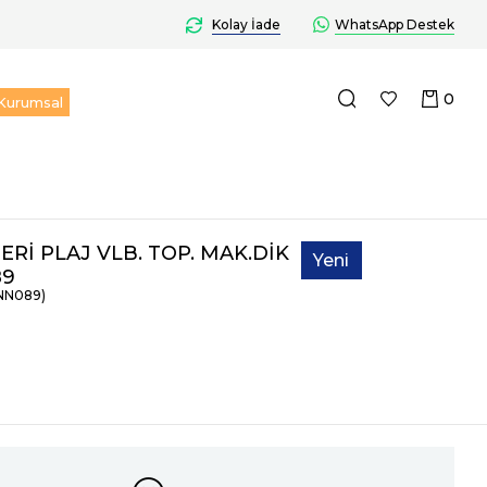
Kolay İade
WhatsApp Destek
0
Kurumsal
ERİ PLAJ VLB. TOP. MAK.DİK
Yeni
89
NN089)
Ürün