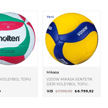
Yeni
Ürün
Mikasa
 VOLEYBOL TOPU
V200W MİKASA SENTETİK
DERİ VOLEYBOL TOPU
TOPVLBNNN063
0
%15
₺7.999,90
₺6.799,92