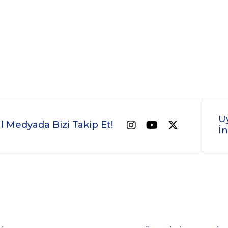
U
l Medyada Bizi Takip Et!
İn