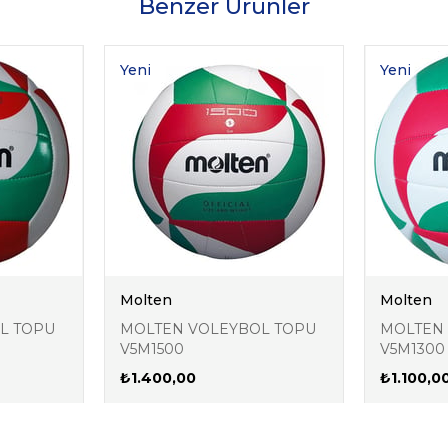
Benzer Ürünler
Yeni
Yeni
Ürün
Ürün
Molten
Molten
L TOPU
MOLTEN VOLEYBOL TOPU
MOLTEN
V5M1500
V5M1300
₺1.400,00
₺1.100,0