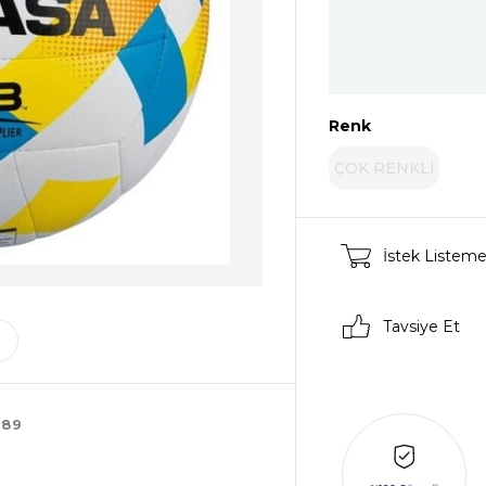
Renk
ÇOK RENKLİ
İstek Listeme
Tavsiye Et
089