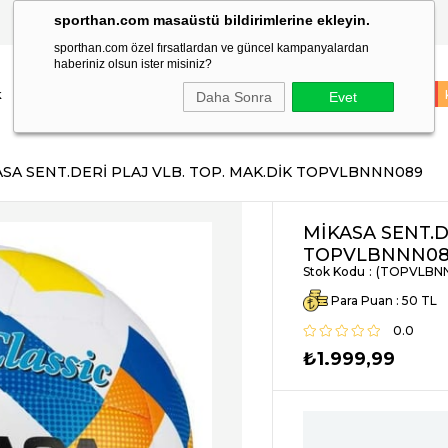
sporthan.com masaüstü bildirimlerine ekleyin.
TÜM SİPARİŞLER AYNI GÜN KARGODA!
sporthan.com özel fırsatlardan ve güncel kampanyalardan
haberiniz olsun ister misiniz?
k
Çocuk
Markalar
Spor Malzemeleri
Takım Sporları
İNDİRİM
Daha Sonra
Evet
ASA SENT.DERİ PLAJ VLB. TOP. MAK.DİK TOPVLBNNN089
MİKASA SENT.D
TOPVLBNNN0
Stok Kodu
(TOPVLBN
Para Puan
:
50
0.0
₺1.999,99