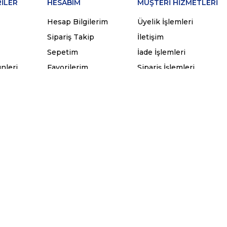
İLER
HESABIM
MÜŞTERİ HİZMETLERİ
Hesap Bilgilerim
Üyelik İşlemleri
Sipariş Takip
İletişim
Sepetim
İade İşlemleri
ünleri
Favorilerim
Sipariş İşlemleri
© 2022
sporthan.com
- Tüm hakları saklıdır.