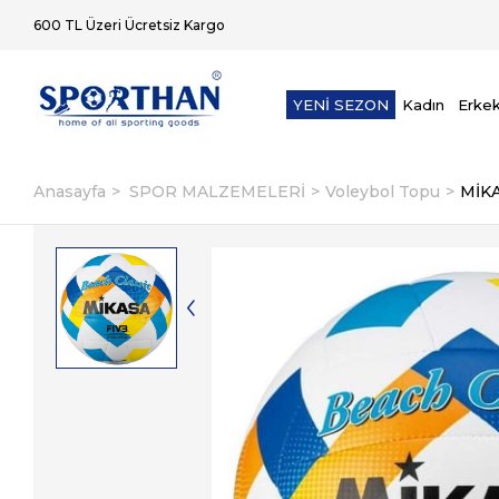
600 TL Üzeri Ücretsiz Kargo
YENİ SEZON
Kadın
Erke
Anasayfa
SPOR MALZEMELERİ
Voleybol Topu
MİK