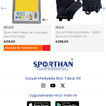
1
SCUCS
ISULA
Scucs Tekli Pilates Sarı Yumuşak
ISULA FITNESS ELDIVEN - GREY /
Bant SCX-1060
BLACK CGS011833-011
₺119,00
₺285,00
Aynı Gün Kargo !
2. Üründe Ek %5 İndirim
Sosyal Medyada Bizi Takip Et!
Uygulamalarımızı İndirin!