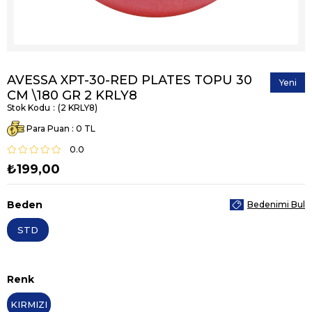
AVESSA XPT-30-RED PLATES TOPU 30
Yeni
CM \180 GR 2 KRLY8
Ürün
Stok Kodu
(2 KRLY8)
Para Puan
:
0
0.0
₺199,00
Beden
Bedenimi Bul
STD
Renk
KIRMIZI