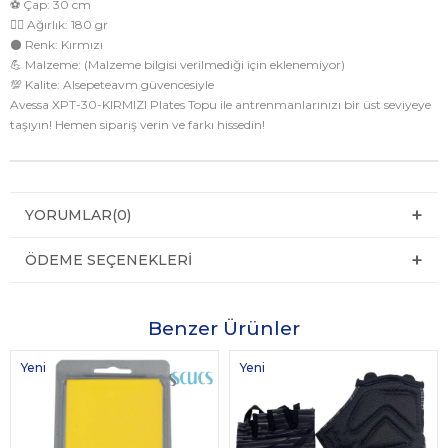
⚽️ Çap: 30 cm
🏋️‍♀️ Ağırlık: 180 gr
⚫️ Renk: Kırmızı
💪 Malzeme: (Malzeme bilgisi verilmediği için eklenemiyor)
💯 Kalite: Alsepeteavm güvencesiyle
Avessa XPT-30-KIRMIZI Plates Topu ile antrenmanlarınızı bir üst seviyeye
taşıyın! Hemen sipariş verin ve farkı hissedin!
YORUMLAR
(0)
ÖDEME SEÇENEKLERI
Benzer Ürünler
Yeni
Yeni
Ürün
Ürün