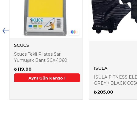
1
SCUCS
Scucs Tekli Pilates Sarı
Yumuşak Bant SCX-1060
ISULA
₺119,00
ISULA FITNESS ELD
irim
Aynı Gün Kargo !
2. Üründe Ek %5 İndiri
GREY / BLACK CGS0
011
₺285,00