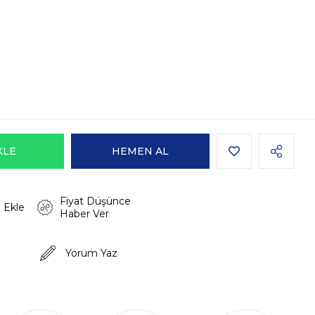
Fiyat Düşünce
 Ekle
Haber Ver
Yorum Yaz