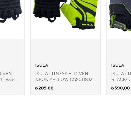
ISULA
ISULA
IVEN -
ISULA FITNESS ELDIVEN -
ISULA FI
m
Aynı Gün Kargo !
11833-
NEON YELLOW CGS011833-
BLACK/ 
620
FGS16375
₺285,00
₺590,00