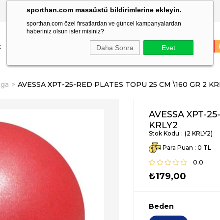
sporthan.com masaüstü bildirimlerine ekleyin.
TÜM SİPARİŞLER AYNI GÜN KARGODA!
sporthan.com özel fırsatlardan ve güncel kampanyalardan
haberiniz olsun ister misiniz?
k
Çocuk
Markalar
Spor Malzemeleri
Takım Sporları
İNDİRİM
Daha Sonra
Evet
oga
AVESSA XPT-25-RED PLATES TOPU 25 CM \160 GR 2 KR
AVESSA XPT-25
KRLY2
Stok Kodu
(2 KRLY2)
Para Puan
:
0
0.0
₺179,00
Beden