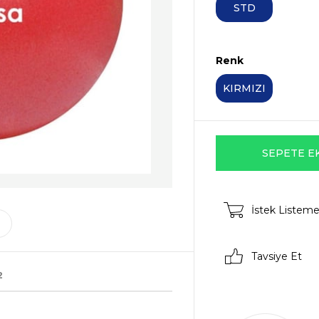
STD
Renk
KIRMIZI
İstek Listeme
Tavsiye Et
2