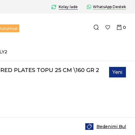
Kolay İade
WhatsApp Destek
0
Kurumsal
LY2
-RED PLATES TOPU 25 CM \160 GR 2
Yeni
Ürün
Bedenimi Bul