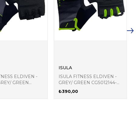
ISULA
TNESS ELDIVEN -
ISULA FITNESS ELDIVEN -
GREY/ GREEN
GREY/ GREEN CGS012144-
9-276
009
₺390,00