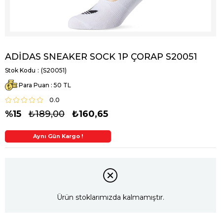
ADİDAS SNEAKER SOCK 1P ÇORAP S20051
Stok Kodu
(S20051)
Para Puan
:
50
0.0
15
₺189,00
₺160,65
Aynı Gün Kargo !
2. Üründe Ek %5 İndirim
Ürün stoklarımızda kalmamıştır.