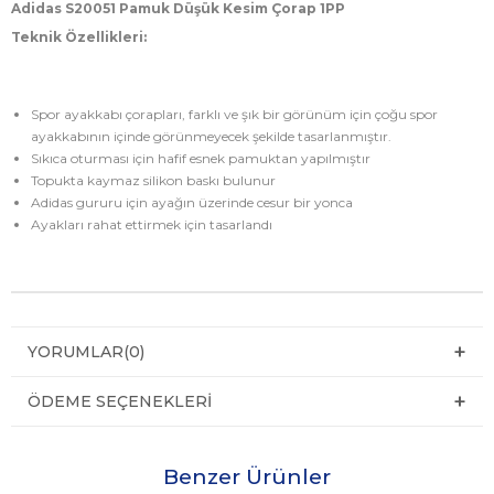
Adidas S20051 Pamuk Düşük Kesim Çorap 1PP
Teknik Özellikleri:
Spor ayakkabı çorapları, farklı ve şık bir görünüm için çoğu spor
ayakkabının içinde görünmeyecek şekilde tasarlanmıştır.
Sıkıca oturması için hafif esnek pamuktan yapılmıştır
Topukta kaymaz silikon baskı bulunur
Adidas gururu için ayağın üzerinde cesur bir yonca
Ayakları rahat ettirmek için tasarlandı
YORUMLAR
(0)
ÖDEME SEÇENEKLERI
Benzer Ürünler