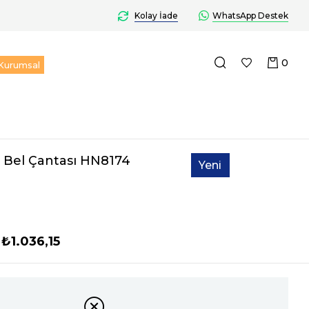
Kolay İade
WhatsApp Destek
0
Kurumsal
 Bel Çantası HN8174
Yeni
Ürün
₺1.036,15