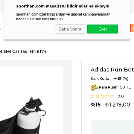
sporthan.com masaüstü bildirimlerine ekleyin.
TÜM SİPARİŞLER AYNI GÜN KARGODA!
sporthan.com özel fırsatlardan ve güncel kampanyalardan
haberiniz olsun ister misiniz?
k
Çocuk
Markalar
Spor Malzemeleri
Takım Sporları
İNDİRİM
Daha Sonra
Evet
t Bel Çantası HN8174
Adidas Run Bot
Stok Kodu
(HN8174)
Para Puan
:
50
0.0
15
₺1.219,00