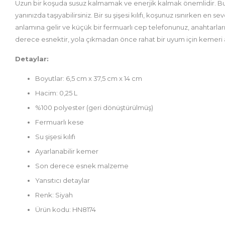
Uzun bir koşuda susuz kalmamak ve enerjik kalmak önemlidir. Bu
yanınızda taşıyabilirsiniz. Bir su şişesi kılıfı, koşunuz ısınırken en
anlamına gelir ve küçük bir fermuarlı cep telefonunuz, anahtarların
derece esnektir, yola çıkmadan önce rahat bir uyum için kemeri a
Detaylar:
Boyutlar: 6,5 cm x 37,5 cm x 14 cm
Hacim: 0,25 L
%100 polyester (geri dönüştürülmüş)
Fermuarlı kese
Su şişesi kılıfı
Ayarlanabilir kemer
Son derece esnek malzeme
Yansıtıcı detaylar
Renk: Siyah
Ürün kodu: HN8174