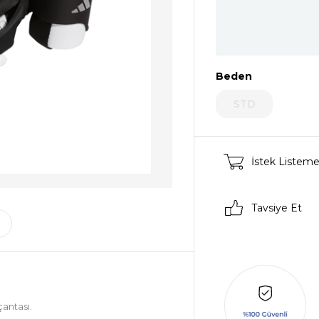
Beden
STD
İstek Listeme
Tavsiye Et
antası.