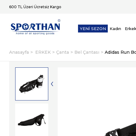
600 TL Üzeri Ücretsiz Kargo
YENİ SEZON
Kadın
Erke
Anasayfa
ERKEK
Çanta
Bel Çantası
Adidas Run Bo