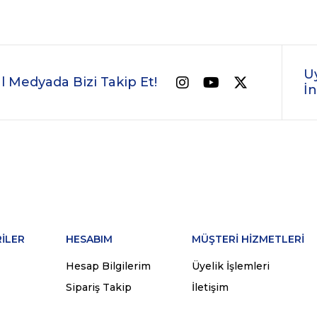
U
l Medyada Bizi Takip Et!
İn
İLER
HESABIM
MÜŞTERİ HİZMETLERİ
Hesap Bilgilerim
Üyelik İşlemleri
Sipariş Takip
İletişim
Sepetim
İade İşlemleri