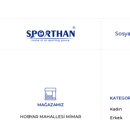
Sosya
KATEGOR
MAĞAZAMIZ
Kadın
HOBYAR MAHALLESİ MİMAR
Erkek
VEDAT SOKAK NO:8/B SİRKECİ /
Markalar