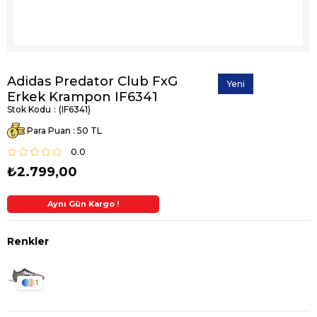
Adidas Predator Club FxG
Yeni
Erkek Krampon IF6341
Ürün
Stok Kodu
(IF6341)
Para Puan
:
50
0.0
₺2.799,00
Aynı Gün Kargo !
2. Üründe Ek %5 İndirim
1