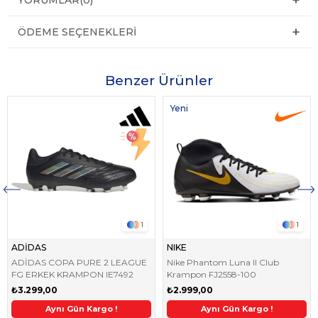
ÖDEME SEÇENEKLERI
Benzer Ürünler
Yeni
Ürün
1
1
ADİDAS
NIKE
ADİDAS COPA PURE 2 LEAGUE
Nike Phantom Luna II Club
FG ERKEK KRAMPON IE7492
Krampon FJ2558-100
₺3.299,00
₺2.999,00
ndirim
2. Üründe Ek %5 İndirim
Aynı Gün Kargo !
2. Üründe Ek %5 İndirim
Aynı Gün Kargo !
2. Üründe Ek %5 İndirim
2. Üründe Ek %5 İndirim
Aynı Gün Kargo !
2. Üründe Ek %5 İnd
Aynı Gün Kargo !