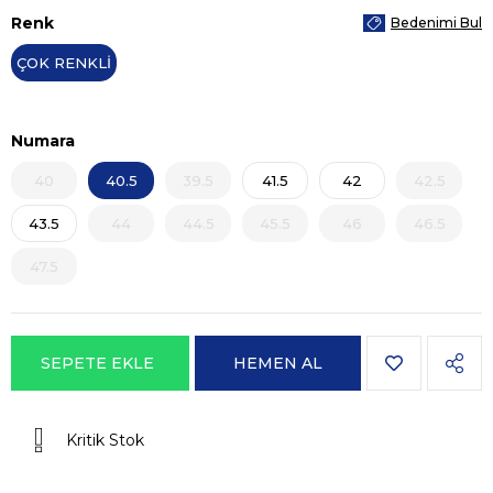
Renk
Bedenimi Bul
ÇOK RENKLİ
Numara
40
40.5
39.5
41.5
42
42.5
43.5
44
44.5
45.5
46
46.5
47.5
Kritik Stok