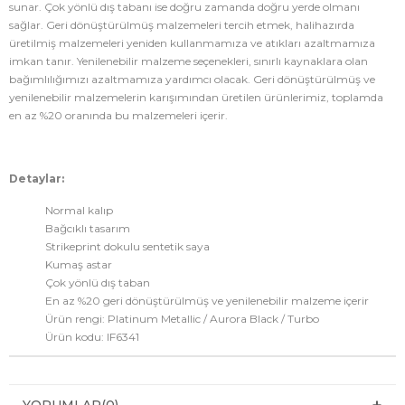
sunar. Çok yönlü dış tabanı ise doğru zamanda doğru yerde olmanı
sağlar. Geri dönüştürülmüş malzemeleri tercih etmek, halihazırda
üretilmiş malzemeleri yeniden kullanmamıza ve atıkları azaltmamıza
imkan tanır. Yenilenebilir malzeme seçenekleri, sınırlı kaynaklara olan
bağımlılığımızı azaltmamıza yardımcı olacak. Geri dönüştürülmüş ve
yenilenebilir malzemelerin karışımından üretilen ürünlerimiz, toplamda
en az %20 oranında bu malzemeleri içerir.
Detaylar:
Normal kalıp
Bağcıklı tasarım
Strikeprint dokulu sentetik saya
Kumaş astar
Çok yönlü dış taban
En az %20 geri dönüştürülmüş ve yenilenebilir malzeme içerir
Ürün rengi: Platinum Metallic / Aurora Black / Turbo
Ürün kodu: IF6341
YORUMLAR
(0)