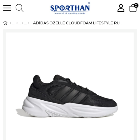
0
ADİDAS OZELLE CLOUDFOAM LİFESTYLE RUNNİNG ERKEK SPOR AYAKKABI GX6763