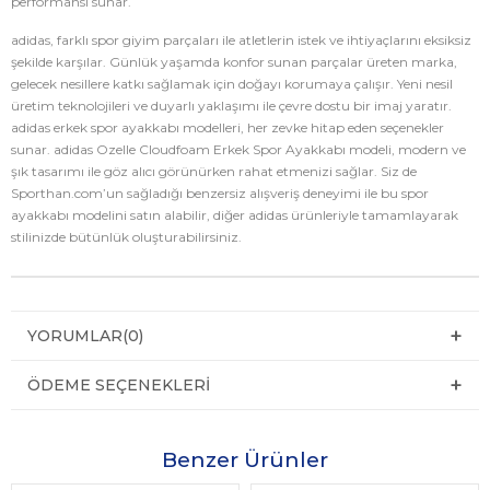
performansı sunar.
adidas, farklı spor giyim parçaları ile atletlerin istek ve ihtiyaçlarını eksiksiz
şekilde karşılar. Günlük yaşamda konfor sunan parçalar üreten marka,
gelecek nesillere katkı sağlamak için doğayı korumaya çalışır. Yeni nesil
üretim teknolojileri ve duyarlı yaklaşımı ile çevre dostu bir imaj yaratır.
adidas erkek spor ayakkabı modelleri, her zevke hitap eden seçenekler
sunar. adidas Ozelle Cloudfoam Erkek Spor Ayakkabı modeli, modern ve
şık tasarımı ile göz alıcı görünürken rahat etmenizi sağlar. Siz de
Sporthan.com’un sağladığı benzersiz alışveriş deneyimi ile bu spor
ayakkabı modelini satın alabilir, diğer adidas ürünleriyle tamamlayarak
stilinizde bütünlük oluşturabilirsiniz.
YORUMLAR
(0)
ÖDEME SEÇENEKLERI
Benzer Ürünler