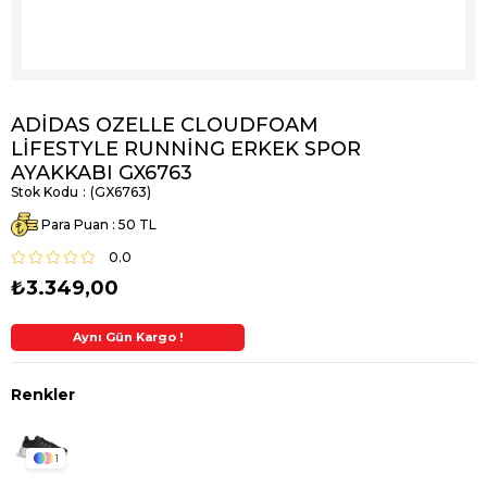
ADİDAS OZELLE CLOUDFOAM
LİFESTYLE RUNNİNG ERKEK SPOR
AYAKKABI GX6763
Stok Kodu
(GX6763)
Para Puan
:
50
0.0
₺3.349,00
Aynı Gün Kargo !
2. Üründe Ek %5 İndirim
1