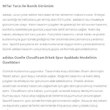
90’lar Tarzı ile İkonik Görünüm
adidas, uzun yıllar sektör tecrübesi ile her dönemin nabzını tutar. Enerjisi
ve canlılığı ile hafızalara yer etmiş olan 90’lı yıllar, adidas’ın bu modeliyle
günümüze ulaşır. Kalın tasarım çizgileri ile gösterişli bir stil sunan tasarım,
konforlu özellikleriyle günlük yaşamda aktif olmanızı sağlar. Kalın dış
taban, etkileyici bir tarz yaratır. Fütüristik tasarımı, rahat kalıbı ve pratik
kullanımıyla gün içinde girdiğiniz her ortamda öne çıkmanıza yardımcı
olur. Sportif parçalarla bir arada kullanarak özgün stilini yansıtabilirsiniz.
İkonik adidas tasarım unsurlarıyla güçlü ve formda görünebilirsiniz.
adidas Ozelle Cloudfoam Erkek Spor Ayakkabı Modelinin
Özellikleri
Günlük kullanıma uygundur. Tasarımda koşu stilinden ilham alınmıştır.
Tekstil astarı, gün boyu rahatlık sağlar. Bağcıklı tasarımı ve kalın dikiş
çizgileri ile etkileyici bir görünüm elde edebilirsiniz. Plastik atıkları
azaltmak ve enerji tasarrufu sağlamak için geri dönüştürülmüş malzeme
içerir. Cloudfoam orta taban, yumuşak ve esnek basınç deneyimi sunar.
Kumaş saya, hava akışı sağlayarak terleme oluşumunun önüne geçer.
Sportif tasarım, gün içinde formda görünmenizi sağlar. Kauçuk dış tabanı
ve dayanıklı yapısı ile farklı zeminlerde ihtiyacınız olan yüksek tutuş