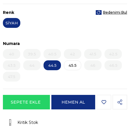
Renk
Bedenimi Bul
SİYAH
Numara
40
39.5
40.5
42
41.5
42.5
43.5
44
44.5
45.5
46
46.5
47.5
Kritik Stok