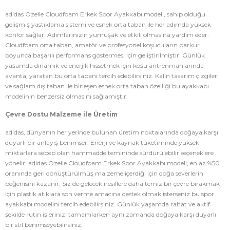
adidas Ozelle Cloudfoam Erkek Spor Ayakkabı modeli, sahip olduğu
gelişmiş yastıklama sistemi ve esnek orta taban ile her adımda yüksek
konfor sağlar. Adımlarınızın yumuşak ve etkili olmasına yardım eder.
Cloudfoam orta taban, amatör ve profesyonel koşucuların parkur
boyunca başarılı performans göstermesi için geliştirilmiştir. Günlük
yaşamda dinamik ve enerjik hissetmek için koşu antrenmanlarında
avantaj yaratan bu orta tabanı tercih edebilirsiniz. Kalın tasarım çizgileri
ve sağlam dış taban ile birleşen esnek orta taban özelliği bu ayakkabı
modelinin benzersiz olmasını sağlamıştır.
Çevre Dostu Malzeme ile Üretim
adidas, dünyanın her yerinde bulunan üretim noktalarında doğaya karşı
duyarlı bir anlayış benimser. Enerji ve kaynak tüketiminde yüksek
miktarlara sebep olan hammadde temininde sürdürülebilir seçeneklere
yönelir. adidas Ozelle Cloudfoam Erkek Spor Ayakkabı modeli, en az %50
oranında geri dönüştürülmüş malzeme içerdiği için doğa severlerin
beğenisini kazanır. Siz de gelecek nesillere daha temiz bir çevre bırakmak
için plastik atıklara son verme amacına destek olmak isterseniz bu spor
ayakkabı modelini tercih edebilirsiniz. Günlük yaşamda rahat ve aktif
şekilde rutin işlerinizi tamamlarken aynı zamanda doğaya karşı duyarlı
bir stil benimseyebilirsiniz.