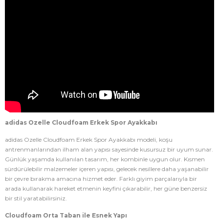
adidas Ozelle Cloudfoam Erkek Spor Ayakkabı
adidas Ozelle Cloudfoam Erkek Spor Ayakkabı modeli, koşu
antrenmanlarından ilham alan yapısı sayesinde kusursuz bir uyum sunar.
Günlük yaşamda kullanılan tasarım, her kombinle uygun olur. Kısmen
sürdürülebilir malzemeler içeren yapısı, gelecek nesillere daha yaşanabilir
bir çevre bırakma amacına hizmet eder. Farklı giyim parçalarıyla bir
arada kullanarak hareket etmenin keyfini çıkarabilir, her güne benzersiz
bir stil yaratabilirsiniz.
Cloudfoam Orta Taban ile Esnek Yapı