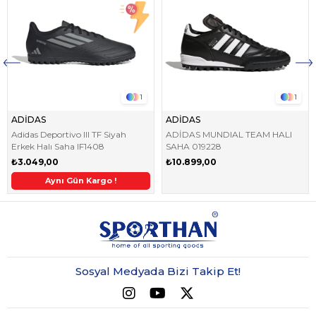
1
1
ADİDAS
ADİDAS
Adidas Deportivo III TF Siyah
ADİDAS MUNDIAL TEAM HALI
Erkek Halı Saha IF1408
SAHA 019228
₺3.049,00
₺10.899,00
Aynı Gün Kargo !
2. Üründe Ek %5 İndirim
Sosyal Medyada Bizi Takip Et!