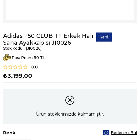
Adidas F50 CLUB TF Erkek Halı
Yeni
Saha Ayakkabısı JI0026
Ürün
Stok Kodu
(JI0026)
Para Puan
:
50
0.0
₺3.199,00
Ürün stoklarımızda kalmamıştır.
Renk
Bedenimi Bul