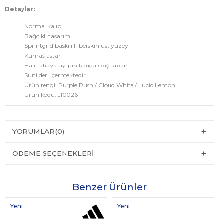
Detaylar:
Normal kalıp
Bağcıklı tasarım
Sprintgrid baskılı Fiberskin üst yüzey
Kumaş astar
Halı sahaya uygun kauçuk dış taban
Suni deri içermektedir
Ürün rengi: Purple Rush / Cloud White / Lucid Lemon
Ürün kodu: JI0026
YORUMLAR
(0)
ÖDEME SEÇENEKLERI
Benzer Ürünler
Yeni
Yeni
Ürün
Ürün