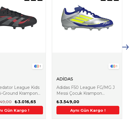
1
1
ADİDAS
redator League Kids
Adidas F50 League FG/MG J
m
Aynı Gün Kargo !
2. Üründe Ek %5 İndirim
ti-Ground Krampon
Messi Çocuk Krampon
IH0924
549,00
₺3.016,65
₺3.549,00
 !
nı Gün Kargo !
2. Üründe Ek %5 İndirim
2. Üründe Ek %5 İndirim
Aynı Gün Kargo !
Aynı 
2.