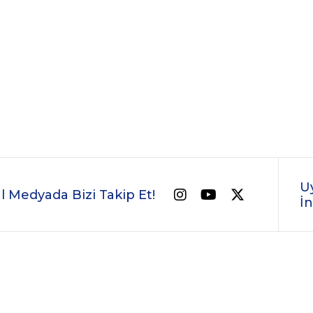
U
l Medyada Bizi Takip Et!
İn