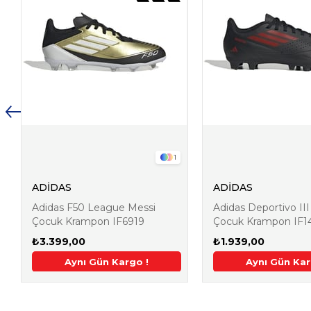
1
ADİDAS
ADİDAS
Adidas F50 League Messi
Adidas Deportivo II
Çocuk Krampon IF6919
Çocuk Krampon IF1
₺3.399,00
₺1.939,00
irim
argo !
Aynı Gün Kargo !
2. Üründe Ek %5 İndirim
2. Üründe Ek %5 İndirim
2. Üründe Ek %5 İndiri
Aynı Gün Kar