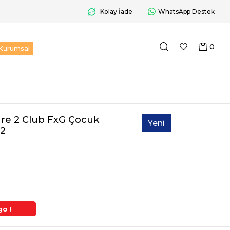
Kolay İade
WhatsApp Destek
0
Kurumsal
re 2 Club FxG Çocuk
Yeni
12
Ürün
go !
2. Üründe Ek %5 İndirim
Aynı Gün Kargo 