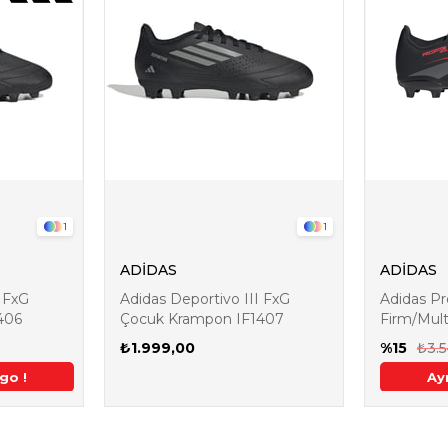
1
1
ADİDAS
ADİDAS
I FxG
Adidas Deportivo III FxG
Adidas P
2. Üründe Ek %5 İndiri
406
Çocuk Krampon IF1407
Firm/Mul
ID3749
₺1.999,00
%15
₺3.
m
go !
Aynı Gün Kargo !
2. Üründe Ek %5 İndirim
Aynı Gün Kargo !
2. Üründe Ek %5 İndirim
2. Üründe Ek %5 İndirim
Aynı Gün Kargo !
Aynı Gün Kargo
Ay