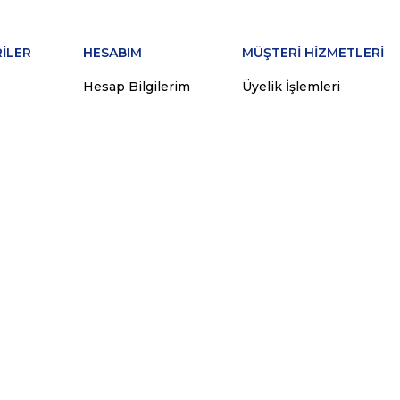
İLER
HESABIM
MÜŞTERİ HİZMETLERİ
Hesap Bilgilerim
Üyelik İşlemleri
Sipariş Takip
İletişim
Sepetim
İade İşlemleri
ünleri
Favorilerim
Sipariş İşlemleri