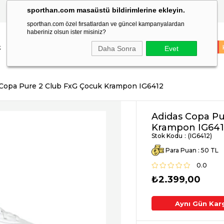
sporthan.com masaüstü bildirimlerine ekleyin.
TÜM SİPARİŞLER AYNI GÜN KARGODA!
sporthan.com özel fırsatlardan ve güncel kampanyalardan
haberiniz olsun ister misiniz?
k
Çocuk
Markalar
Spor Malzemeleri
Takım Sporları
İNDİRİM
Daha Sonra
Evet
 Copa Pure 2 Club FxG Çocuk Krampon IG6412
Adidas Copa Pu
Krampon IG64
Stok Kodu
(IG6412)
Para Puan
:
50
0.0
₺2.399,00
argo !
2. Üründe Ek %5 İndirim
Aynı Gün Kar