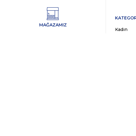
KATEGOR
MAĞAZAMIZ
Kadın
HOBYAR MAHALLESİ MİMAR
Erkek
VEDAT SOKAK NO:8/B SİRKECİ /
Markalar
FATİH / İSTANBUL
Fırsat Ür
WhatsApp Destek