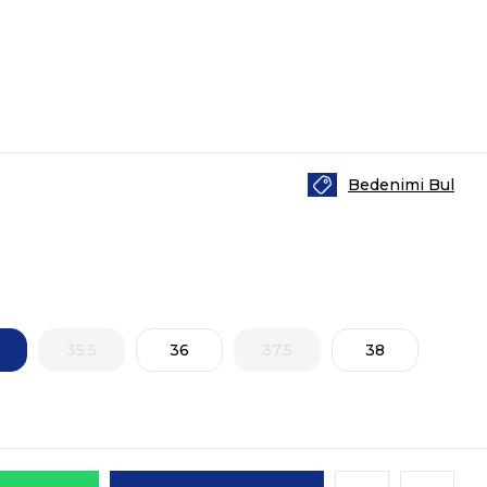
Bedenimi Bul
35.5
36
37.5
38