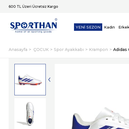
600 TL Üzeri Ücretsiz Kargo
YENİ SEZON
Kadın
Erke
Anasayfa
ÇOCUK
Spor Ayakkabı
Krampon
Adidas
2. Üründe Ek %5 İndirim
Aynı Gün K