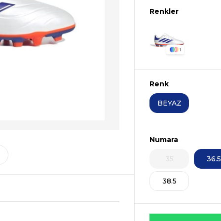
1
Renk
BEYAZ
Numara
35
36.5
38.5