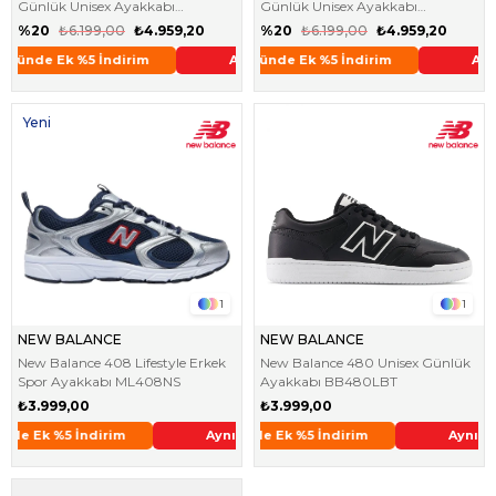
Günlük Unisex Ayakkabı
Günlük Unisex Ayakkabı
NM1010PH
NM1010UR
%20
₺6.199,00
₺4.959,20
%20
₺6.199,00
₺4.959,20
2. Üründe Ek %5 İndirim
Aynı Gün Kargo !
2. Üründe Ek %5 İndirim
Aynı Gün Kargo !
Yeni
Ürün
1
1
NEW BALANCE
NEW BALANCE
New Balance 408 Lifestyle Erkek
New Balance 480 Unisex Günlük
Spor Ayakkabı ML408NS
Ayakkabı BB480LBT
₺3.999,00
₺3.999,00
2. Üründe Ek %5 İndirim
Aynı Gün Kargo !
2. Üründe Ek %5 İndirim
Aynı Gün Kargo !