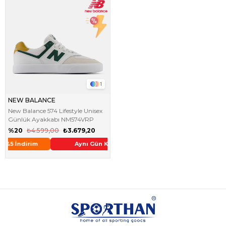
1
NEW BALANCE
New Balance 574 Lifestyle Unisex
Günlük Ayakkabı NM574VRP
%20
₺4.599,00
₺3.679,20
Aynı Gün Kargo !
2. Üründe Ek %5 İndirim