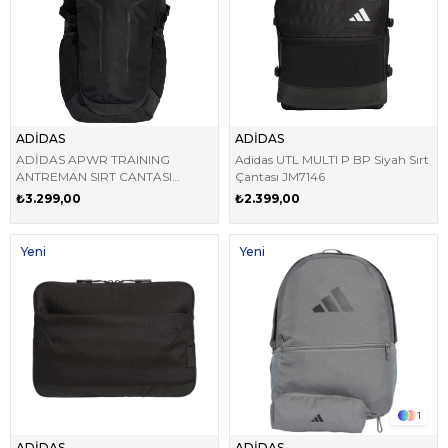
ADİDAS
ADİDAS
ADİDAS APWR TRAINING
Adidas UTL MULTI P BP Siyah Sırt
ANTREMAN SIRT CANTASI
Çantası JM7146
JZ7086
₺3.299,00
₺2.399,00
Yeni
Yeni
Ürün
Ürün
1
ADİDAS
ADİDAS