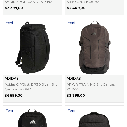
KADIN SPOR ÇANTA KT3142
Spor Çanta KC6792
₺3.399,00
₺2.449,00
Yeni
Yeni
Ürün
Ürün
ADİDAS
ADİDAS
Adidas OP/Syst. BP30 Siyah Sırt
APWR TRAINING Sırt Çantası
Çantası JM4992
KC6925
₺6.599,00
₺3.299,00
Yeni
Yeni
Ürün
Ürün