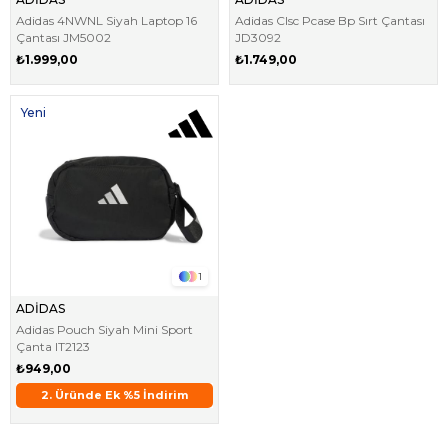
Adidas 4NWNL Siyah Laptop 16
Adidas Clsc Pcase Bp Sırt Çantası
Çantası JM5002
JD3092
₺1.999,00
₺1.749,00
Yeni
Ürün
1
ADİDAS
Adidas Pouch Siyah Mini Sport
Çanta IT2123
₺949,00
2. Üründe Ek %5 İndirim
Aynı Gün Kargo !
2.